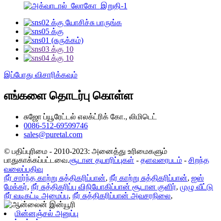
இப்போது விசாரிக்கவும்
எங்களை தொடர்பு கொள்ள
சுஜோ ப்யூரேட்டல் எலக்ட்ரிக் கோ., லிமிடெட்
0086-512-69599746
sales@puretal.com
© பதிப்புரிமை - 2010-2023: அனைத்து உரிமைகளும்
பாதுகாக்கப்பட்டவை.
சூடான தயாரிப்புகள்
-
தளவரைபடம்
-
சிறந்த
வலைப்பதிவு
நீர் சார்ந்த காற்று சுத்திகரிப்பான்
,
நீர் காற்று சுத்திகரிப்பான்
,
ஐஸ்
மேக்கர்
,
நீர் சுத்திகரிப்பு விநியோகிப்பான் சூடான குளிர்
,
முழு வீட்டு
நீர் வடிகட்டி அமைப்பு
,
நீர் சுத்திகரிப்பான் அவசரநிலை
,
மின்னஞ்சல் அனுப்பு