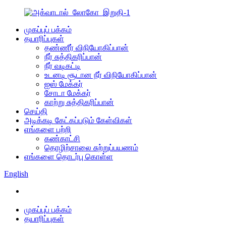
முகப்புப் பக்கம்
தயாரிப்புகள்
தண்ணீர் விநியோகிப்பான்
நீர் சுத்திகரிப்பான்
நீர் வடிகட்டி
உடனடி சூடான நீர் விநியோகிப்பான்
ஐஸ் மேக்கர்
சோடா மேக்கர்
காற்று சுத்திகரிப்பான்
செய்தி
அடிக்கடி கேட்கப்படும் கேள்விகள்
எங்களை பற்றி
கண்காட்சி
தொழிற்சாலை சுற்றுப்பயணம்
எங்களை தொடர்பு கொள்ள
English
முகப்புப் பக்கம்
தயாரிப்புகள்