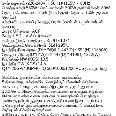
மின்னழுத்தம் (220-240V 、50Hz)/ (115V 、60Hz)
மொத்த சக்தி 580W : வெப்பமாக்கல்: 500W குளிர்வித்தல்: 80W
தொட்டி கொள்ளளவு: 2.5லி (1.5லி குளிர் தொட்டி; 1.0லி சூடான
தொட்டி)
சுத்திகரிப்பு அமைப்பு 1வது
ஏசி- (வண்டல் + முன்-கார்பன்
ஃபைபர்)
2வது: UF சவ்வு +ACF
3வது: LED UV ஸ்டெரிலைசர்
குளிரூட்டும் செயல்திறன்: ≥3L/H ≤10℃
வெப்பமூட்டும் செயல்திறன்: 5L/H ≥95℃
இயந்திர நிகர அளவு (D*H*W)மிமீ: 447(D) * 392(H) * 185(W)
தொகுப்பு அளவு (D*H*W)மிமீ: 447(D) * 419(H) * 212(W)
இயந்திரம் NW (KGS) 13.5
இயந்திர GW (KGS) 14.5
QTY 20GP/40GP/40HQ 500/1000/1200 PCS ஐ ஏற்றுகிறது
மெல்லிய, குறைந்தபட்ச, ஸ்டைலான வடிவமைப்பு
5 நிலை நேரடி சுத்திகரிப்பு தொழில்நுட்பங்களின் சேர்க்கை
உச்சகட்ட, அசாதாரணமான, அற்புதமான குடி அனுபவம்
18.5 செ.மீ அகலம் கொண்ட சமையலறையை உருவாக்குங்கள்,
நிச்சயமாக எந்த வகையான சமையலறைக்கும் பொருந்தும்.
பணிச்சூழலியல் புதுமையான தொடு பயனர் இடைமுகம் (UI)
3 தொகுதி மற்றும் பன்முகத்தன்மை கொண்ட நீர் வெப்பநிலை
தேர்வுடன் சித்தப்படுத்துங்கள்
சரிசெய்யக்கூடிய தட்டு வெவ்வேறு அளவுகளில் குடங்கள் அல்லது