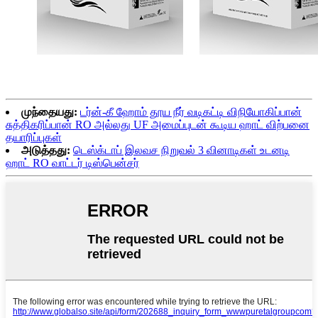
முந்தையது:
டர்ன்-கீ ஹோம் தூய நீர் வடிகட்டி விநியோகிப்பான்
சுத்திகரிப்பான் RO அல்லது UF அமைப்புடன் கூடிய ஹாட் விற்பனை
தயாரிப்புகள்
அடுத்தது:
டெஸ்க்டாப் இலவச நிறுவல் 3 வினாடிகள் உடனடி
ஹாட் RO வாட்டர் டிஸ்பென்சர்