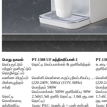
பொது தகவல்
PT-1388 UF சுத்திகரிப்பான்-I
PT-138
வெப்பமூட்டும்
தொட்டி வெப்பமாக்கல் & குளிர்வித்தல்
உடனடி 
மற்றும் குளிரூட்டும்
குளிர்வ
தொழில்நுட்பம்
வண்ண விருப்பம்
வெள்ளி.வெள்ளை.கருப்பு.நீலம்.சிவப்பு…..
வெள்ளி
மின்னழுத்தம்
(220-240V, 50Hz)/ (115V, 60Hz)
(220-2
சக்தி
மொத்தம் 590W
மொத்த
வெப்பமாக்கல்: 500W குளிர்விப்பு: 90W
வெப்பம
தொட்டி
2.5லி(1.5லி குளிர் தொட்டி; 1.0லி சூடான
1.5 லிட
கொள்ளளவு
தொட்டி)
சூடான 
சுத்திகரிப்பு
1வது: PAC- (வண்டல் + முன்-கார்பன்
1வது: 