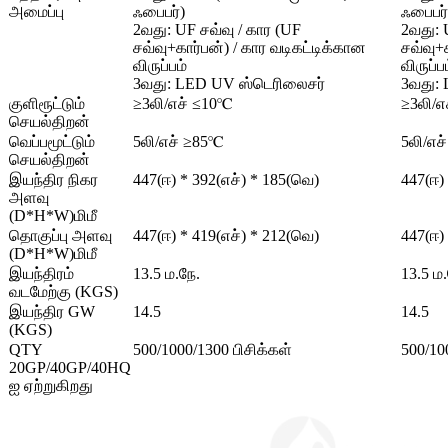
அமைப்பு
ஃபைபர்)
ஃபைபர்
2வது: UF சவ்வு / கார (UF
2வது: 
சவ்வு+கார்பன்) / கார வடிகட்டிக்கான
சவ்வு+
விருப்பம்
விருப்ப
3வது: LED UV ஸ்டெரிலைசர்
3வது:
குளிரூட்டும்
≥3லி/எச் ≤10℃
≥3லி/எ
செயல்திறன்
வெப்பமூட்டும்
5லி/எச் ≥85℃
5லி/எச
செயல்திறன்
இயந்திர நிகர
447(ஈ) * 392(எச்) * 185(வெ)
447(ஈ)
அளவு
(D*H*W)மிமீ
தொகுப்பு அளவு
447(ஈ) * 419(எச்) * 212(வெ)
447(ஈ)
(D*H*W)மிமீ
இயந்திரம்
13.5 ம.நே.
13.5 ம.
வடமேற்கு (KGS)
இயந்திர GW
14.5
14.5
(KGS)
QTY
500/1000/1300 பிசிக்கள்
500/10
20GP/40GP/40HQ
ஐ ஏற்றுகிறது